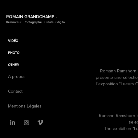
ROMAIN GRANDCHAMP -
Réalisateur . Photographe . Créateur digital
VIDÉO
PHOTO
OTHER
Romann Ramshorn es
A propos
présente une sélecti
L'exposition "Lueurs 
Contact
Mentions Légales
Romann Ramshorn is 
sele
The exhibition “L