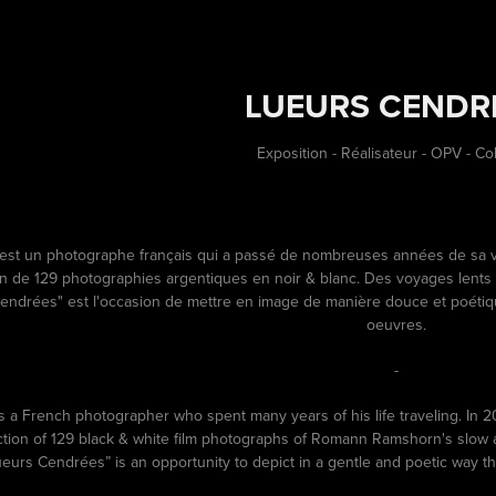
LUEURS CENDR
Exposition - Réalisateur - OPV - Co
t un photographe français qui a passé de nombreuses années de sa vie 
on de 129 photographies argentiques en noir & blanc. Des voyages le
Cendrées" est l'occasion de mettre en image de manière douce et poéti
oeuvres.
-
a French photographer who spent many years of his life traveling. In 
ction of 129 black & white film photographs of Romann Ramshorn's slow a
ueurs Cendrées” is an opportunity to depict in a gentle and poetic way t