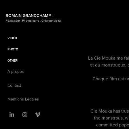
ROMAIN GRANDCHAMP -
Réalisateur . Photographe . Créateur digital
VIDÉO
PHOTO
La Cie Mouka me fait
OTHER
et du monstrueux, 
A propos
Chaque film est un
Contact
Mentions Légales
Cie Mouka has trus
the monstrous, wh
committed popos 